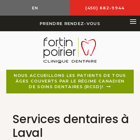
EN
(450) 682-9944
PRENDRE RENDEZ-VOUS
Ou
NOUS ACCUEILLONS LES PATIENTS DE TOUS
ÂGES COUVERTS PAR LE RÉGIME CANADIEN
DE SOINS DENTAIRES (RCSD)!
Services dentaires à
Laval