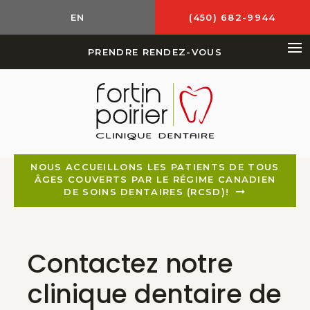
EN
(450) 682-9944
PRENDRE RENDEZ-VOUS
Ou
NOUS ACCUEILLONS LES PATIENTS DE TOUS
ÂGES COUVERTS PAR LE RÉGIME CANADIEN
DE SOINS DENTAIRES (RCSD)!
Contactez notre
clinique dentaire de