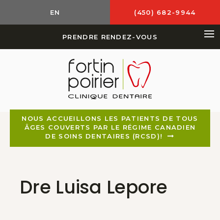
EN
(450) 682-9944
PRENDRE RENDEZ-VOUS
Ou
NOUS ACCUEILLONS LES PATIENTS DE TOUS
ÂGES COUVERTS PAR LE RÉGIME CANADIEN
DE SOINS DENTAIRES (RCSD)!
Dre Luisa Lepore